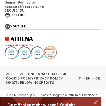
Gummi-Formteile
Kunststoffbearbeitung
SEGUICI SU
LINKEDIN
YOUTUBE
ZERTIFIZIERUNGEN
NACHHALTIGKEIT
COOKIE POLICY
PRIVACY POLICY
IT
EN
DE
WHISTLEBLOWING
CREDITS
© 2026 Athena S.p.A. — Società soggetta all'attività di Direzione e
Coordinamento di G.F.M. S.r.l. — Via delle Albere 13, 36045 Alonte
Sie möchten mehr wissen? Kontakt
VI — P.IVA 00589040245 — Registro Imprese di Vicenza: n.