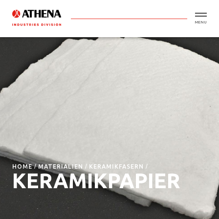
MENU
HOME
MATERIALIEN
KERAMIKFASERN
KERAMIKPAPIER