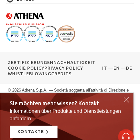
ZERTIFIZIERUNGEN
NACHHALTIGKEIT
COOKIE POLICY
PRIVACY POLICY
IT
EN
DE
WHISTLEBLOWING
CREDITS
© 2026 Athena S.p.A. — Società soggetta all'attività di Direzione e
Coordinamento di G.F.M. S.r.l. — Via delle Albere 13, 36045 Alonte
Sie möchten mehr wissen? Kontakt
VI — P.IVA 00589040245 — Registro Imprese di Vicenza: n.
00589040245 — Rea vi: 139951 — Capitale sociale: € 10.000.000
Informationen über Produkte und Dienstleistungen
i.v.
anfordern.
KONTAKTE
Le tue preferenze relative alla privacy