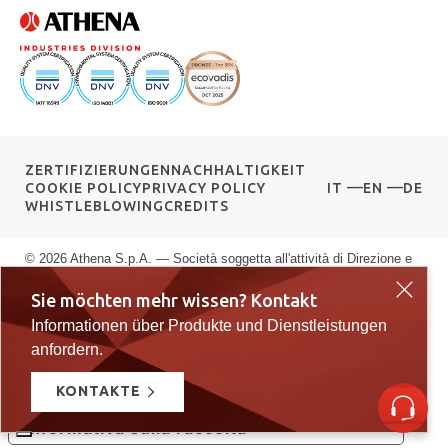
ZERTIFIZIERUNGEN
NACHHALTIGKEIT
COOKIE POLICY
PRIVACY POLICY
IT
EN
DE
WHISTLEBLOWING
CREDITS
© 2026 Athena S.p.A. — Società soggetta all'attività di Direzione e
Coordinamento di G.F.M. S.r.l. — Via delle Albere 13, 36045 Alonte
Sie möchten mehr wissen? Kontakt
VI — P.IVA 00589040245 — Registro Imprese di Vicenza: n.
Informationen über Produkte und Dienstleistungen
00589040245 — Rea vi: 139951 — Capitale sociale: € 10.000.000
i.v.
anfordern.
KONTAKTE
Le tue preferenze relative alla privacy
Informativa sulla raccolta