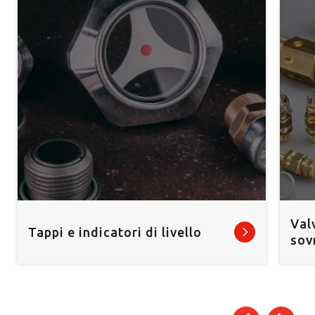
Val
Tappi e indicatori di livello
sov