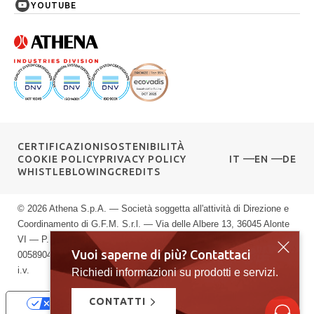
YOUTUBE
CERTIFICAZIONI
SOSTENIBILITÀ
COOKIE POLICY
PRIVACY POLICY
IT
EN
DE
WHISTLEBLOWING
CREDITS
© 2026 Athena S.p.A. — Società soggetta all'attività di Direzione e
Coordinamento di G.F.M. S.r.l. — Via delle Albere 13, 36045 Alonte
VI — P.IVA 00589040245 — Registro Imprese di Vicenza: n.
Vuoi saperne di più? Contattaci
00589040245 — Rea vi: 139951 — Capitale sociale: € 10.000.000
i.v.
Richiedi informazioni su prodotti e servizi.
CONTATTI
Le tue preferenze relative alla privacy