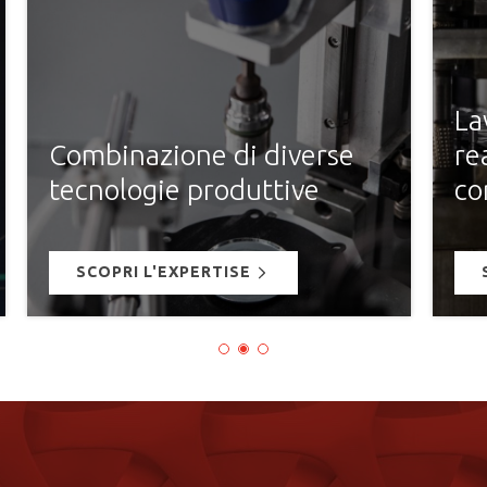
Lavorazione metalli per la
realizzazione di
Ca
componenti complessi
gu
SCOPRI L'EXPERTISE