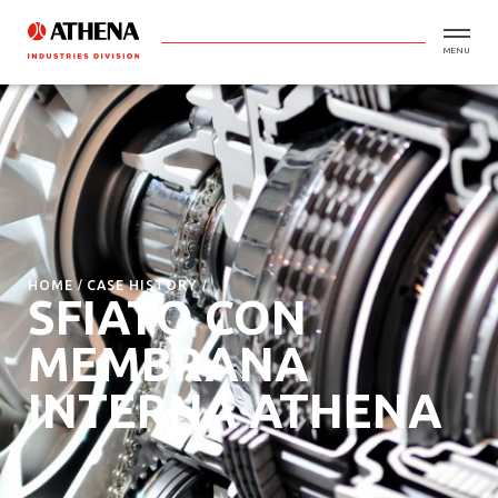
MENU
HOME
CASE HISTORY
SFIATO CON
MEMBRANA
INTERNA ATHENA