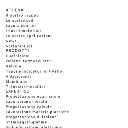
ATHENA
Il nostro gruppo
Le nostre sedi
Lavora con noi
I nostri materiali
Le nostre applicazioni
News
Sostenibilità
PRODOTTI
Guarnizioni
Isolanti termoacustici
Valvole
Tappi e indicatori di livello
Antivibranti
Membrane
Tranciati metallici
EXPERTISE
Progettazione guarnizioni
Lavorazione metalli
Progettazione valvole
Lavorazione materie plastiche
Progettazione di isolanti
Stampaggio gomma
Sviluppo sistemi elettronici