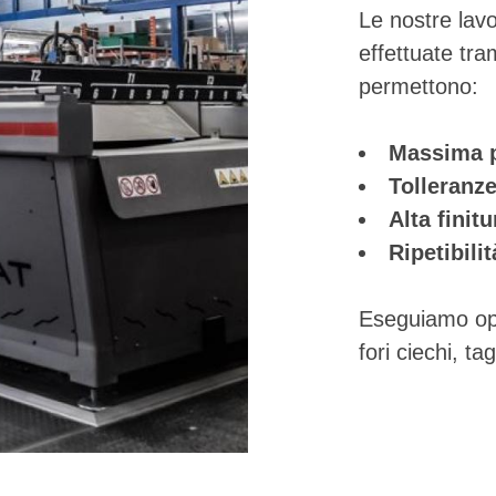
Le nostre lav
effettuate tra
permettono:
Massima p
Tolleranze
Alta finitu
Ripetibili
Eseguiamo ope
fori ciechi, ta