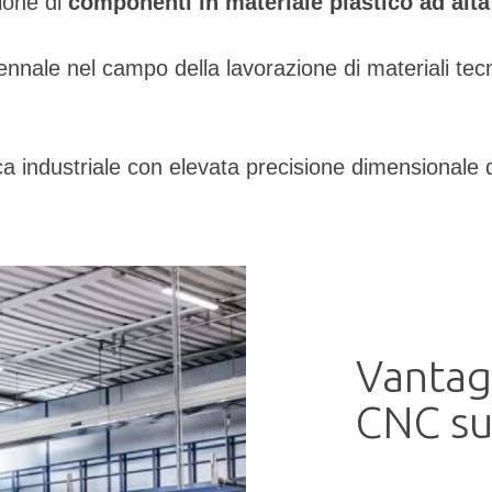
zione di
componenti in materiale plastico ad alta
nnale nel campo della lavorazione di materiali tecni
tica industriale con elevata precisione dimensionale
Vantag
CNC su