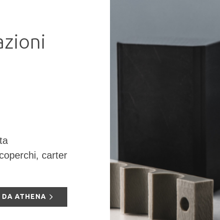
azioni
ta
coperchi, carter
I DA ATHENA