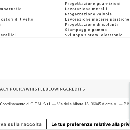
i
Progettazione guarnizioni
rmoacustici
Lavorazione metalli
Progettazione valvole
catori di livello
Lavorazione materie plastiche
i
Progettazione di isolanti
Stampaggio gomma
etallici
Sviluppo sistemi elettronici
VACY POLICY
WHISTLEBLOWING
CREDITS
 e Coordinamento di G.F.M. S.r.l. — Via delle Albere 13, 36045 Alonte VI — 
va sulla raccolta
Le tue preferenze relative alla pri