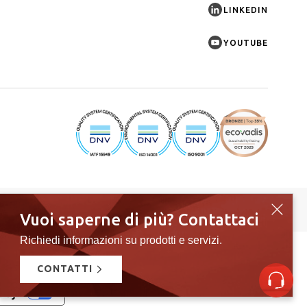
LINKEDIN
YOUTUBE
IT
EN
DE
Vuoi saperne di più? Contattaci
Richiedi informazioni su prodotti e servizi.
P.IVA 00589040245 — Registro Imprese di Vicenza: n. 00589040245
CONTATTI
vacy