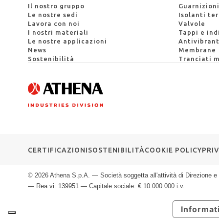
Il nostro gruppo
Guarnizion
Le nostre sedi
Isolanti te
Lavora con noi
Valvole
I nostri materiali
Tappi e indi
Le nostre applicazioni
Antivibrant
News
Membrane
Sostenibilità
Tranciati m
CERTIFICAZIONI
SOSTENIBILITÀ
COOKIE POLICY
PRI
© 2026 Athena S.p.A. — Società soggetta all'attività di Direzione
— Rea vi: 139951 — Capitale sociale: € 10.000.000 i.v.
Informati