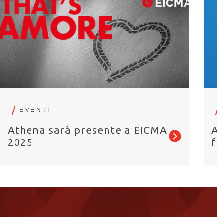
EVENTI
Athena sarà presente a EICMA
A
2025
f