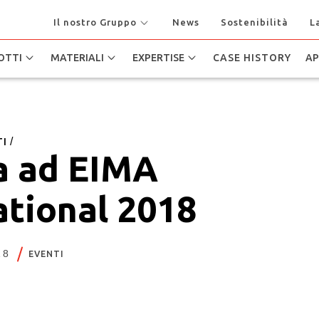
Il nostro Gruppo
News
Sostenibilità
L
OTTI
MATERIALI
EXPERTISE
CASE HISTORY
AP
TI
a ad EIMA
ational 2018
18
EVENTI