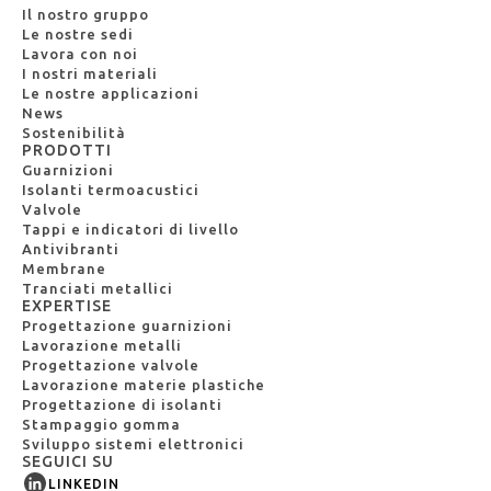
Il nostro gruppo
Le nostre sedi
Lavora con noi
I nostri materiali
Le nostre applicazioni
News
Sostenibilità
PRODOTTI
Guarnizioni
Isolanti termoacustici
Valvole
Tappi e indicatori di livello
Antivibranti
Membrane
Tranciati metallici
EXPERTISE
Progettazione guarnizioni
Lavorazione metalli
Progettazione valvole
Lavorazione materie plastiche
Progettazione di isolanti
Stampaggio gomma
Sviluppo sistemi elettronici
SEGUICI SU
LINKEDIN