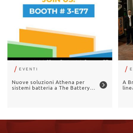
EVENTI
E
Nuove soluzioni Athena per
A B
sistemi batteria a The Battery
lin
Show Europe 2026
la f