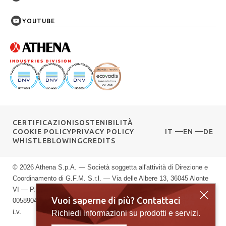
YOUTUBE
CERTIFICAZIONI
SOSTENIBILITÀ
COOKIE POLICY
PRIVACY POLICY
IT
EN
DE
WHISTLEBLOWING
CREDITS
© 2026 Athena S.p.A. — Società soggetta all'attività di Direzione e
Coordinamento di G.F.M. S.r.l. — Via delle Albere 13, 36045 Alonte
VI — P.IVA 00589040245 — Registro Imprese di Vicenza: n.
Vuoi saperne di più? Contattaci
00589040245 — Rea vi: 139951 — Capitale sociale: € 10.000.000
i.v.
Richiedi informazioni su prodotti e servizi.