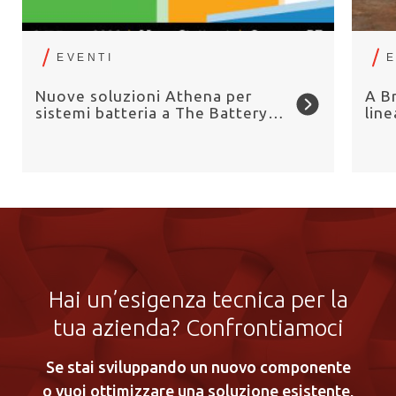
EVENTI
E
Nuove soluzioni Athena per
A B
sistemi batteria a The Battery
lin
Show Europe 2026
la f
Hai un’esigenza tecnica per la
tua azienda? Confrontiamoci
Se stai sviluppando un nuovo componente
o vuoi ottimizzare una soluzione esistente,