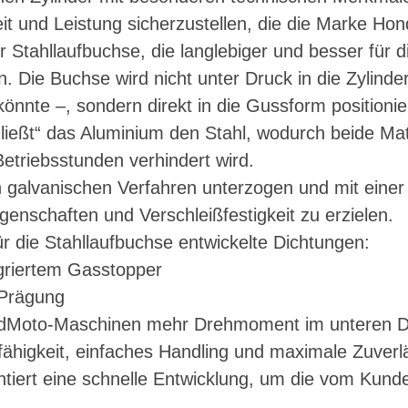
it und Leistung sicherzustellen, die die Marke Hon
r Stahllaufbuchse, die langlebiger und besser für 
 Die Buchse wird nicht unter Druck in die Zylinde
önnte –, sondern direkt in die Gussform positionie
ießt“ das Aluminium den Stahl, wodurch beide Mat
etriebsstunden verhindert wird.
galvanischen Verfahren unterzogen und mit einer v
enschaften und Verschleißfestigkeit zu erzielen.
r die Stahllaufbuchse entwickelte Dichtungen:
egriertem Gasstopper
 Prägung
RedMoto-Maschinen mehr Drehmoment im unteren Dr
higkeit, einfaches Handling und maximale Zuverlä
antiert eine schnelle Entwicklung, um die vom Kun