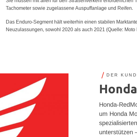
Sie müssen mit allen für den Straßenverkehr erforderlichen Te
Tachometer sowie zugelassene Auspuffanlage und Reifen.
Das Enduro-Segment hält weiterhin einen stabilen Marktantei
Neuzulassungen, sowohl 2020 als auch 2021 (Quelle: Moto 
DER KUND
Honda
Honda-RedMot
um Honda Moto
spezialisiert
unterstützen 