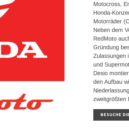
Motocross, E
Honda-Konzer
Motorräder (
Neben dem Ver
RedMoto auch t
Gründung bes
Zulassungen 
und Supermot
Desio montie
den Aufbau wi
Niederlassun
zweitgrößten 
BESUCHE DI