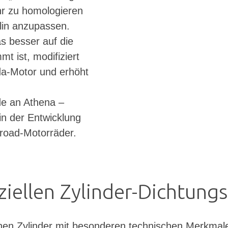
hr zu homologieren
lin anzupassen.
as besser auf die
t ist, modifiziert
a-Motor und erhöht
de an Athena –
n der Entwicklung
froad-Motorräder.
iellen Zylinder-Dichtungs
nen Zylinder mit besonderen technischen Merkmale