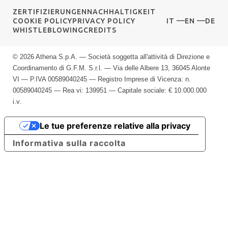
ZERTIFIZIERUNGEN
NACHHALTIGKEIT
COOKIE POLICY
PRIVACY POLICY
IT
EN
DE
WHISTLEBLOWING
CREDITS
© 2026 Athena S.p.A. — Società soggetta all'attività di Direzione e
Coordinamento di G.F.M. S.r.l. — Via delle Albere 13, 36045 Alonte
VI — P.IVA 00589040245 — Registro Imprese di Vicenza: n.
00589040245 — Rea vi: 139951 — Capitale sociale: € 10.000.000
i.v.
Le tue preferenze relative alla privacy
Informativa sulla raccolta