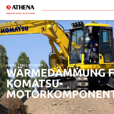
HOME
FALLSTUDIEN
WÄRMEDÄMMUNG F
KOMATSU-
MOTORKOMPONEN