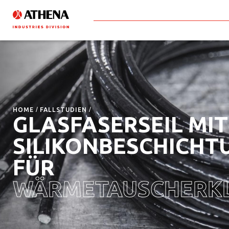
HOME
FALLSTUDIEN
GLASFASERSEIL MIT
SILIKONBESCHICHT
FÜR
WÄRMETAUSCHERK