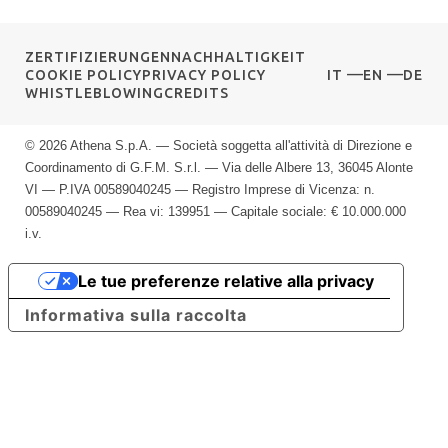
ZERTIFIZIERUNGEN
NACHHALTIGKEIT
COOKIE POLICY
PRIVACY POLICY
IT
EN
DE
WHISTLEBLOWING
CREDITS
© 2026 Athena S.p.A. — Società soggetta all'attività di Direzione e
Coordinamento di G.F.M. S.r.l. — Via delle Albere 13, 36045 Alonte
VI — P.IVA 00589040245 — Registro Imprese di Vicenza: n.
00589040245 — Rea vi: 139951 — Capitale sociale: € 10.000.000
i.v.
Le tue preferenze relative alla privacy
Informativa sulla raccolta