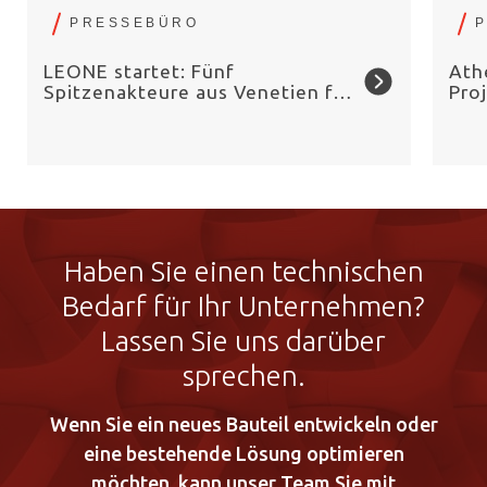
PRESSEBÜRO
LEONE startet: Fünf
Ath
Spitzenakteure aus Venetien für
Pro
Elektrolyseure
Dic
Ele
Haben Sie einen technischen
Bedarf für Ihr Unternehmen?
Lassen Sie uns darüber
sprechen.
Wenn Sie ein neues Bauteil entwickeln oder
eine bestehende Lösung optimieren
möchten, kann unser Team Sie mit