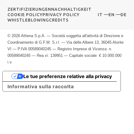
ZERTIFIZIERUNGEN
NACHHALTIGKEIT
COOKIE POLICY
PRIVACY POLICY
IT
EN
DE
WHISTLEBLOWING
CREDITS
© 2026 Athena S.p.A. — Società soggetta all'attività di Direzione e
Coordinamento di G.F.M. S.r.l. — Via delle Albere 13, 36045 Alonte
VI — P.IVA 00589040245 — Registro Imprese di Vicenza: n.
00589040245 — Rea vi: 139951 — Capitale sociale: € 10.000.000
i.v.
Le tue preferenze relative alla privacy
Informativa sulla raccolta